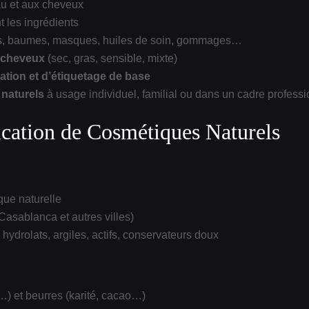
u et aux cheveux
 les ingrédients
ions, baumes, masques, huiles de soin, gommages…
 cheveux
(sec, gras, sensible, mixte)
ation et d’étiquetage de base
naturels
à usage individuel, familial ou dans un cadre profess
cation de Cosmétiques Naturels
que naturelle
sablanca et autres villes)
 hydrolats, argiles, actifs, conservateurs doux
…) et beurres (karité, cacao…)