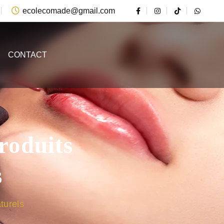
ecolecomade@gmail.com
CONTACT
roduits
s
turels