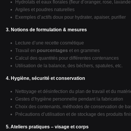
Hydrolats et eaux florales (fleur d’oranger, rose, lavande,
Argiles et poudres naturelles
Exemples d’actifs doux pour hydrater, apaiser, purifier
3. Notions de formulation & mesures
Lecture d’une recette cosmétique
Travail en
pourcentages
et en grammes
Calcul des quantités pour différentes contenances
Utilisation de la balance, des béchers, spatules, etc.
4. Hygiène, sécurité et conservation
Nettoyage et désinfection du plan de travail et du matéri
Gestes d’hygiène personnelle pendant la fabrication
Choix des contenants, méthodes de conservation de ba
Précautions d’utilisation et de stockage des produits fini
5. Ateliers pratiques – visage et corps