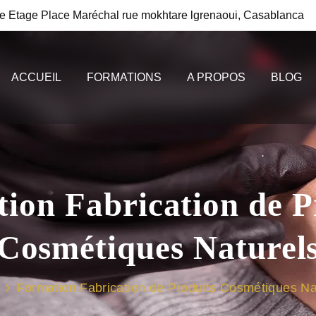
e Etage Place Maréchal rue mokhtare lgrenaoui, Casablanca
ACCUEIL
FORMATIONS
A PROPOS
BLOG
ion Fabrication de P
Cosmétiques Naturel
Formation Fabrication de Produits Cosmétiques Na