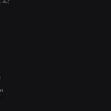
 etc.)
el
se
s