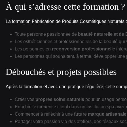
À qui s’adresse cette formation ?
La formation Fabrication de Produits Cosmétiques Natur
Toute personne passionnée de
beauté naturelle et de
Les esthéticiennes et professionnelles de la beauté qui
Les personnes en
reconversion professionnelle
intér
Les personnes qui souhaitent, à terme, développer une
Débouchés et projets possibles
Après la formation et avec une pratique régulière, cette com
Créer vos
propres soins naturels
pour un usage person
Enrichir l’expérience client dans un institut ou spa av
Commencer à réfléchir à une
future marque artisanale
Partager votre passion via des ateliers, des réseaux so