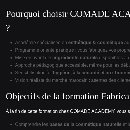
Pourquoi choisir COMADE ACADE
?
Académie spécialisée en
esthétique & cosmétique
au
Programme orienté
pratique
: vous fabriquez vos propre
Mise en avant des
ingrédients naturels
disponibles au 
Approche pédagogique accessible, même pour les déb
Sensibilisation à l’
hygiène, à la sécurité et aux bonne
Vision réaliste du marché marocain : attentes des cliente
Objectifs de la formation Fabric
À la fin de cette formation chez COMADE ACADEMY, vous se
Comprendre les
bases de la cosmétique naturelle
et l