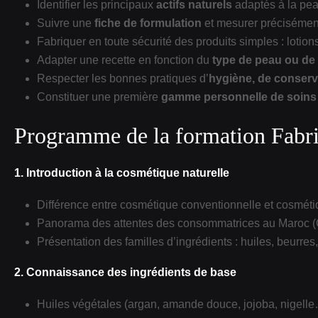
Identifier les principaux
actifs naturels
adaptés à la pea
Suivre une
fiche de formulation
et mesurer précisément
Fabriquer en toute sécurité des produits simples : lot
Adapter une recette en fonction du
type de peau ou de
Respecter les bonnes pratiques d’
hygiène, de conserv
Constituer une première
gamme personnelle de soins 
Programme de la formation Fabri
1. Introduction à la cosmétique naturelle
Différence entre cosmétique conventionnelle et cosméti
Panorama des attentes des consommatrices au Maroc (Ca
Présentation des familles d’ingrédients : huiles, beurres,
2. Connaissance des ingrédients de base
Huiles végétales (argan, amande douce, jojoba, nigelle