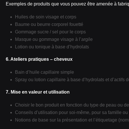
Exemples de produits que vous pouvez être amenée à fabriqu
Huiles de soin visage et corps
Baume ou beurre corporel fouetté
Gommage sucre / sel pour le corps
Masque ou gommage visage à l’argile
Lotion ou tonique à base d’hydrolats
6. Ateliers pratiques – cheveux
Bain d’huile capillaire simple
Spray ou lotion capillaire à base d’hydrolats et d’actifs 
7. Mise en valeur et utilisation
Choisir le bon produit en fonction du type de peau ou d
Conseils d’utilisation pour soi‑même, pour sa famille o
Notions de base sur la présentation et l’étiquetage (nom 