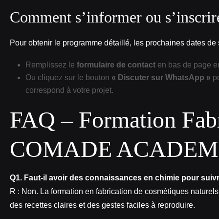
Comment s’informer ou s’inscrire
Pour obtenir le programme détaillé, les prochaines dates de s
Remplissez le
formulaire de contact
en bas de page en
Ou cliquez sur le bouton
« Discuter sur WhatsApp »
po
correspond à votre projet.
FAQ – Formation Fabr
COMADE ACADE
Q1. Faut‑il avoir des connaissances en chimie pour suivr
R : Non. La formation en fabrication de cosmétiques natu
des recettes claires et des gestes faciles à reproduire.