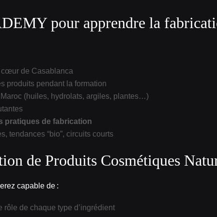
MY pour apprendre la fabrication
 cœur de Casablanca
s produits pendant la formation
Maroc (huiles, hydrolats, argiles, plantes…)
utantes
s pratiques de fabrication
s, tendances “bio”, circuits courts
ation de Produits Cosmétiques Natu
rez capable de :
e rôle de chaque type d’ingrédient