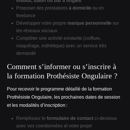
institut, salon ou bar à ongles
Proposer des prestations
à domicile
ou en
freelance
Développer votre propre
marque personnelle
sur
les réseaux sociaux
Compléter une activité existante (coiffure,
maquillage, esthétique) avec un service très
demandé
Comment s’informer ou s’inscrire à
la formation Prothésiste Ongulaire ?
Pour recevoir le programme détaillé de la formation
Prothésiste Ongulaire, les prochaines dates de session
et les modalités d’inscription :
Remplissez le
formulaire de contact
ci‑dessous
avec vos coordonnées et votre projet