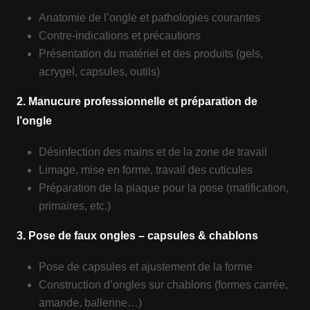
Anatomie de l’ongle et pathologies courantes
Contre‑indications et précautions
Présentation du matériel et des produits (gels,
acrygel, capsules, outils)
2. Manucure professionnelle et préparation de
l’ongle
Désinfection des mains et de la zone de travail
Limage, mise en forme, travail des cuticules
Préparation de la plaque pour la pose (matification,
primaires, etc.)
3. Pose de faux ongles – capsules & chablons
Pose de capsules et ajustement de la forme
Construction d’ongles sur chablons (formes carrée,
amande, ballerine…)