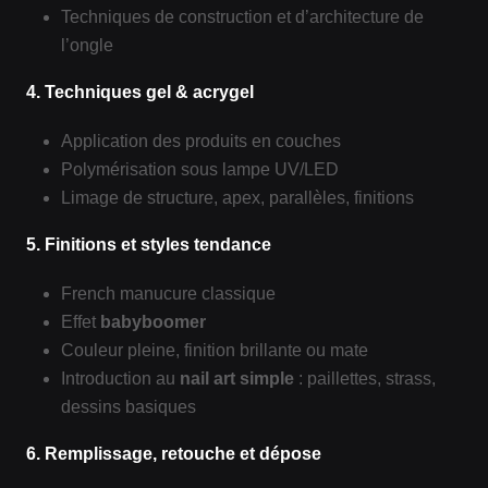
Techniques de construction et d’architecture de
l’ongle
4. Techniques gel & acrygel
Application des produits en couches
Polymérisation sous lampe UV/LED
Limage de structure, apex, parallèles, finitions
5. Finitions et styles tendance
French manucure classique
Effet
babyboomer
Couleur pleine, finition brillante ou mate
Introduction au
nail art simple
: paillettes, strass,
dessins basiques
6. Remplissage, retouche et dépose