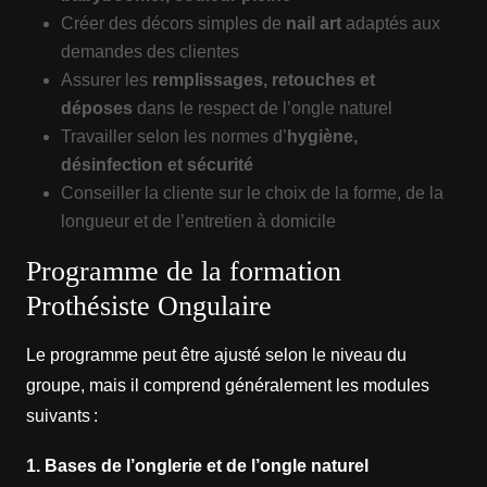
Créer des décors simples de
nail art
adaptés aux
demandes des clientes
Assurer les
remplissages, retouches et
déposes
dans le respect de l’ongle naturel
Travailler selon les normes d’
hygiène,
désinfection et sécurité
Conseiller la cliente sur le choix de la forme, de la
longueur et de l’entretien à domicile
Programme de la formation
Prothésiste Ongulaire
Le programme peut être ajusté selon le niveau du
groupe, mais il comprend généralement les modules
suivants :
1. Bases de l’onglerie et de l’ongle naturel