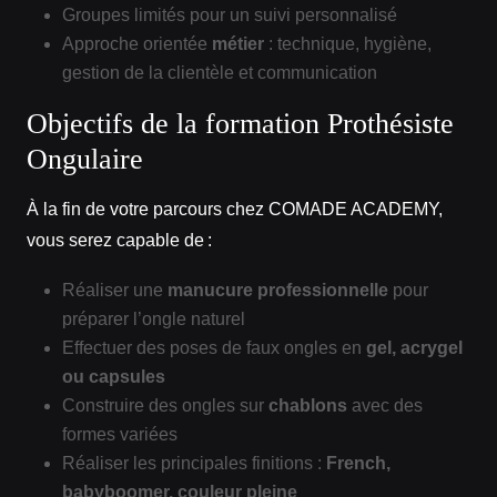
Groupes limités pour un suivi personnalisé
Approche orientée
métier
: technique, hygiène,
gestion de la clientèle et communication
Objectifs de la formation Prothésiste
Ongulaire
À la fin de votre parcours chez COMADE ACADEMY,
vous serez capable de :
Réaliser une
manucure professionnelle
pour
préparer l’ongle naturel
Effectuer des poses de faux ongles en
gel, acrygel
ou capsules
Construire des ongles sur
chablons
avec des
formes variées
Réaliser les principales finitions :
French,
babyboomer, couleur pleine