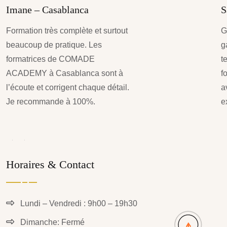
Imane – Casablanca
S
Formation très complète et surtout
G
beaucoup de pratique. Les
g
formatrices de COMADE
t
ACADEMY à Casablanca sont à
f
l’écoute et corrigent chaque détail.
a
Je recommande à 100%.
e
Horaires & Contact
Lundi – Vendredi : 9h00 – 19h30
Dimanche: Fermé