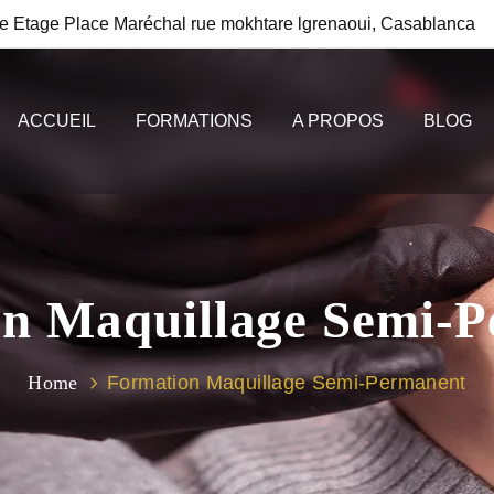
e Etage Place Maréchal rue mokhtare lgrenaoui, Casablanca
ACCUEIL
FORMATIONS
A PROPOS
BLOG
n Maquillage Semi‑
Home
Formation Maquillage Semi‑Permanent