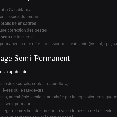
ard
à Casablanca
t, issues du terrain
t pratique encadrée
une correction des gestes
a peau
de la cliente
rmanent à une offre professionnelle existante (institut, spa, s
llage Semi‑Permanent
ez capable de :
sité des sourcils, couleur naturelle…)
 lèvres ou le ras‑de‑cils
essin, anesthésie locale si autorisée par la législation en vigueur
age semi‑permanent
, légère correction de contour…) selon le besoin de la cliente