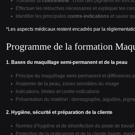
Travailler la
colorimétrie
: choix des pigments en fonctio
Effectuer les retouches nécessaires et expliquer les co
Identifier les principales
contre‑indications
et savoir qu
*Les aspects médicaux restent encadrés par la réglementat
Programme de la formation Maq
1. Bases du maquillage semi‑permanent et de la peau
Principe du maquillage semi‑permanent et différences av
Anatomie de la peau, zones sensibles du visage
Indications, limites et contre‑indications
Présentation du matériel : dermographe, aiguilles, pi
2. Hygiène, sécurité et préparation de la cliente
Normes d’hygiène et de désinfection du poste de travail
Protection de la praticienne et de la cliente (gants, ma