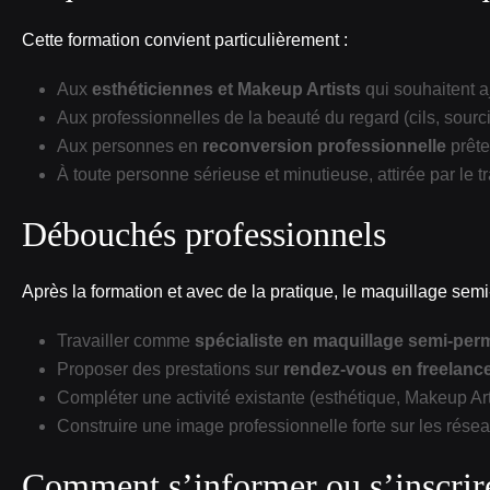
Cette formation convient particulièrement :
Aux
esthéticiennes et Makeup Artists
qui souhaitent a
Aux professionnelles de la beauté du regard (cils, sourc
Aux personnes en
reconversion professionnelle
prête
À toute personne sérieuse et minutieuse, attirée par le t
Débouchés professionnels
Après la formation et avec de la pratique, le maquillage sem
Travailler comme
spécialiste en maquillage semi‑pe
Proposer des prestations sur
rendez‑vous en freelanc
Compléter une activité existante (esthétique, Makeup Art
Construire une image professionnelle forte sur les résea
Comment s’informer ou s’inscrir