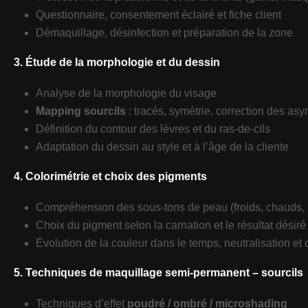
Questionnaire, consentement éclairé et fiche client
Démaquillage, désinfection et préparation de la zone
3. Étude de la morphologie et du dessin
Analyse de la morphologie du visage
Mapping sourcils
: tracés, symétrie, correction des asy
Définition du contour des lèvres et du ras‑de‑cils
Adaptation du dessin au style et à l’âge de la cliente
4. Colorimétrie et choix des pigments
Compréhension des sous‑tons de peau (froids, chauds, 
Choix du pigment selon la carnation et le résultat désiré
Évolution de la couleur dans le temps, neutralisation et 
5. Techniques de maquillage semi‑permanent – sourcils
Techniques d’effet
poudré / ombré / microshading