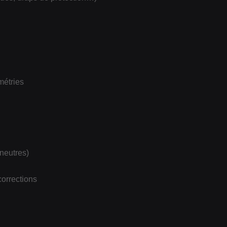
métries
neutres)
corrections