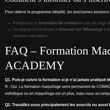
Pour obtenir le programme détaillé, les prochaines sessions e
Remplissez le
formulaire de contact
en bas de page en
Ou cliquez sur le bouton
« Discuter sur WhatsApp »
po
réserver votre place.
FAQ – Formation Ma
ACADEMY
Q1. Puis‑je suivre la formation si je n’ai jamais pratiqué
R : Oui. La formation maquillage semi‑permanent de COMAD
esthétique ou en maquillage est un plus, mais nous accomp
Q2. Travaillez‑vous principalement les sourcils ou aussi le