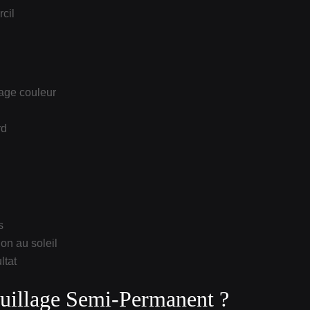
cil
sage couleur
rd
s
ion au soleil
ltat
quillage Semi‑Permanent ?