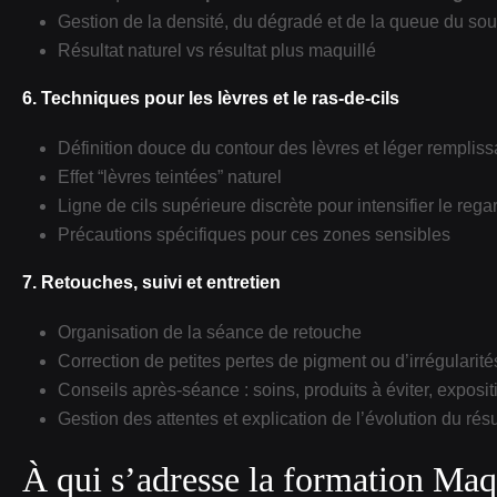
Gestion de la densité, du dégradé et de la queue du sour
Résultat naturel vs résultat plus maquillé
6. Techniques pour les lèvres et le ras‑de‑cils
Définition douce du contour des lèvres et léger remplis
Effet “lèvres teintées” naturel
Ligne de cils supérieure discrète pour intensifier le rega
Précautions spécifiques pour ces zones sensibles
7. Retouches, suivi et entretien
Organisation de la séance de retouche
Correction de petites pertes de pigment ou d’irrégularité
Conseils après‑séance : soins, produits à éviter, exposit
Gestion des attentes et explication de l’évolution du résu
À qui s’adresse la formation Ma