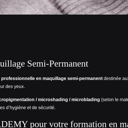
quillage Semi‑Permanent
 professionnelle en maquillage semi‑permanent
destinée aux
our des yeux.
cropigmentation / microshading / microblading
(selon le maté
tes d’hygiène et de sécurité.
EMY pour votre formation en maq