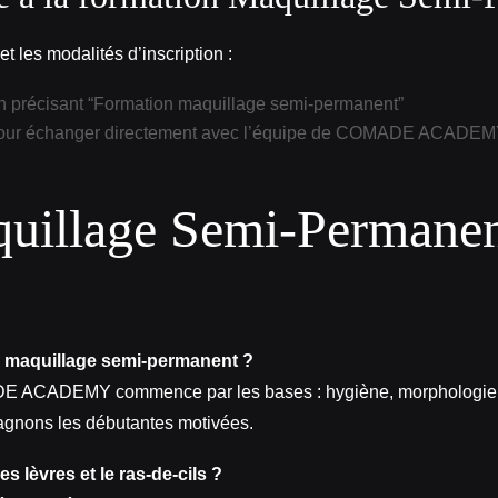
t les modalités d’inscription :
 précisant “Formation maquillage semi‑permanent”
ur échanger directement avec l’équipe de COMADE ACADEMY, vé
quillage Semi‑Perma
 le maquillage semi‑permanent ?
E ACADEMY commence par les bases : hygiène, morphologie, d
agnons les débutantes motivées.
s lèvres et le ras‑de‑cils ?