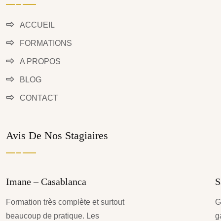
ACCUEIL
FORMATIONS
A PROPOS
BLOG
CONTACT
Avis De Nos Stagiaires
Imane – Casablanca
S
Formation très complète et surtout
G
beaucoup de pratique. Les
g